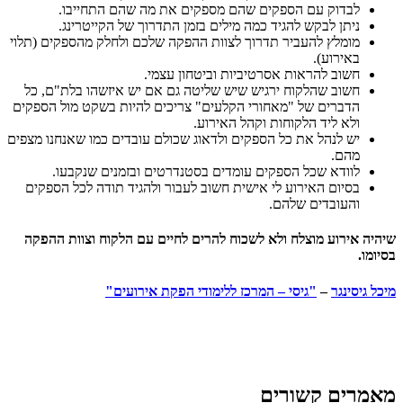
לבדוק עם הספקים שהם מספקים את מה שהם התחייבו.
ניתן לבקש להגיד כמה מילים בזמן התדרוך של הקייטרינג.
מומלץ להעביר תדרוך לצוות ההפקה שלכם ולחלק מהספקים (תלוי
באירוע).
חשוב להראות אסרטיביות וביטחון עצמי.
חשוב שהלקוח ירגיש שיש שליטה גם אם יש איזשהו בלת"ם, כל
הדברים של "מאחורי הקלעים" צריכים להיות בשקט מול הספקים
ולא ליד הלקוחות וקהל האירוע.
יש לנהל את כל הספקים ולדאוג שכולם עובדים כמו שאנחנו מצפים
מהם.
לוודא שכל הספקים עומדים בסטנדרטים ובזמנים שנקבעו.
בסיום האירוע לי אישית חשוב לעבור ולהגיד תודה לכל הספקים
והעובדים שלהם.
שיהיה אירוע מוצלח ולא לשכוח להרים לחיים עם הלקוח וצוות ההפקה
בסיומו.
מיכל גיסינגר
–
"גיסי – המרכז ללימודי הפקת אירועים"
מאמרים קשורים