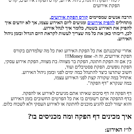
לימודי הפקת חתונות
,
ניהול אירוע
,
קורס הפקות אירועים
,
קורס
הפקת אירועים
הרבה אנשים שמסיימים
קורס הפקת אירועים
,
מתחילים
להפיק אירועים
ומגיעים ליום האירוע עצמו, אך לא יודעים איך
להפיק את האירוע בשטח, כלומר איך לנהל אירוע.
לכן, ריכזתי כאן את כל מה שצריך לעשות לקראת היום הגדול ובזמן ניהול
האירוע.
אחרי שתכננתם את כל הפקת האירוע ואת כל מה שלמדתם בקורס
הפקת אירועים, זה ה- Money time!!!
בין אם זה הפקת חתונה, הפקת בר מצווה/ בת מצווה, הפקת אירוע עסקי,
הפקת נופשים, הפקת פסטיבלים ועוד,
חשוב שתדעו כיצד להתנהל כמה ימים לפני ובזמן ניהול האירוע.
אתחיל במה שקורה קצת לפני האירוע עצמו,
במה שנקרא "דף הפקה".
דף הפקה זה דף סיכום שאיתו אתם מגיעים לאירוע או להפקה.
בדף ההפקה אתם רשומים בו את כל הפרטים החשובים בזמן האירוע
והוא יעזור לכם להגיע מוכנים לחתונה או לאירוע העסקי ולא לשכוח כלום.
איך מכינים דף הפקה ומה מכניסים בו?
לו״ז האירוע: