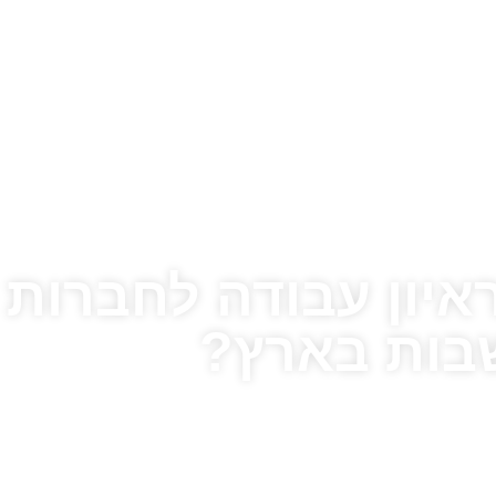
איון עבודה לחברות
בות בארץ?