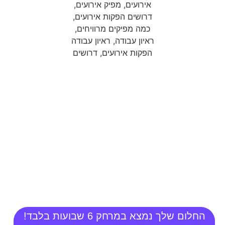
זה הזמן להגשים חלום ולהפוך
למפיקי אירועים מצליחים!
הזדמנות חד-פעמית ל-2 בלבד:
מלגה השווה 2,550 ₪ ומאפשרת
להצטרף לקורס במחיר מיוחד של
3,950 ₪ בלבד (במקום 6,500
₪).
החלום שלך נמצא במרחק 6 שבועות בלבד!