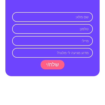
שלח/י