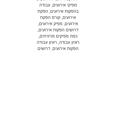
זה הזמן שלך להפוך את החלום
לעסק אמיתי בעולם ההפקות!
הזדמנות חד-פעמית ל-2 בוגרות
בלבד:
מלגה השווה 4,800 ₪ ומאפשרת
להצטרף לליווי במחיר מטורף של
4,950 ₪ בלבד (במקום 9,750