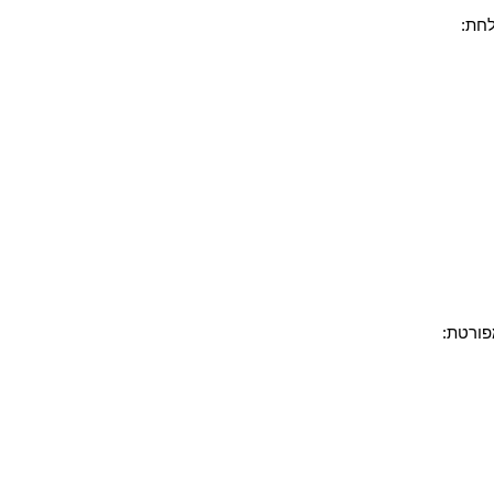
חת:
פורטת: